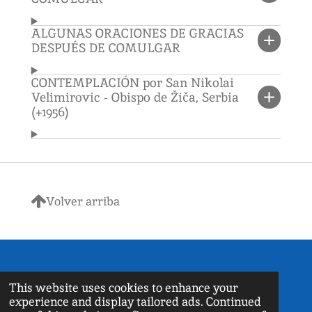
ALGUNAS ORACIONES DE GRACIAS
DESPUÉS DE COMULGAR
CONTEMPLACIÓN por San Nikolai
Velimirovic - Obispo de Žiča, Serbia
(+1956)
Volver arriba
©
2026 OrthodoxChurchPR.org
This website uses cookies to enhance your
Powered by
Webador
experience and display tailored ads. Continued