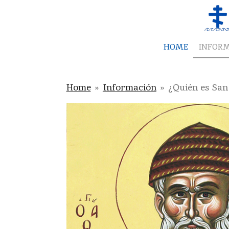
Skip
to
main
HOME
INFOR
content
Home
»
Información
»
¿Quién es San